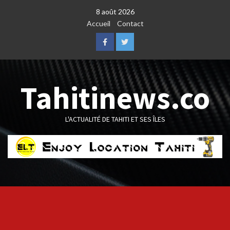
Skip
8 août 2026
to
Accueil
Contact
content
Facebook
Twitter
Tahitinews.co
L'ACTUALITÉ DE TAHITI ET SES ÎLES