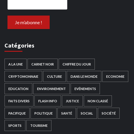
Catégories
A LA UNE
CARNET NOIR
CHIFFRE DU JOUR
CRYPTOMONNAIE
CULTURE
DANS LE MONDE
ECONOMIE
EDUCATION
ENVIRONNEMENT
EVÉNEMENTS
FAITS DIVERS
FLASH INFO
JUSTICE
NON CLASSÉ
PACIFIQUE
POLITIQUE
SANTÉ
SOCIAL
SOCIÉTÉ
SPORTS
TOURISME