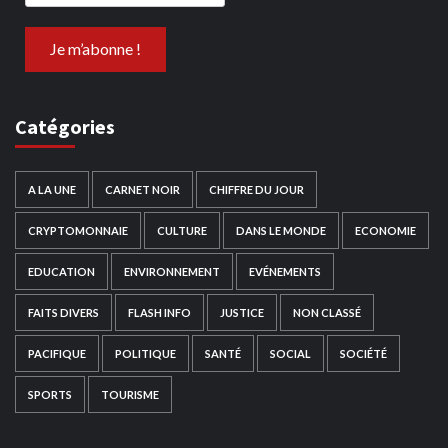
Catégories
A LA UNE
CARNET NOIR
CHIFFRE DU JOUR
CRYPTOMONNAIE
CULTURE
DANS LE MONDE
ECONOMIE
EDUCATION
ENVIRONNEMENT
EVÉNEMENTS
FAITS DIVERS
FLASH INFO
JUSTICE
NON CLASSÉ
PACIFIQUE
POLITIQUE
SANTÉ
SOCIAL
SOCIÉTÉ
SPORTS
TOURISME