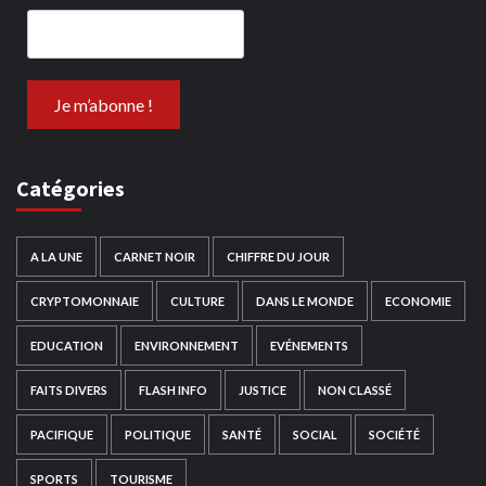
Catégories
A LA UNE
CARNET NOIR
CHIFFRE DU JOUR
CRYPTOMONNAIE
CULTURE
DANS LE MONDE
ECONOMIE
EDUCATION
ENVIRONNEMENT
EVÉNEMENTS
FAITS DIVERS
FLASH INFO
JUSTICE
NON CLASSÉ
PACIFIQUE
POLITIQUE
SANTÉ
SOCIAL
SOCIÉTÉ
SPORTS
TOURISME