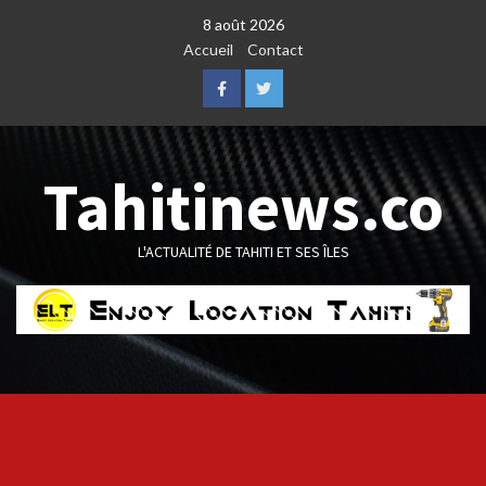
Skip
8 août 2026
to
Accueil
Contact
content
Facebook
Twitter
Tahitinews.co
L'ACTUALITÉ DE TAHITI ET SES ÎLES