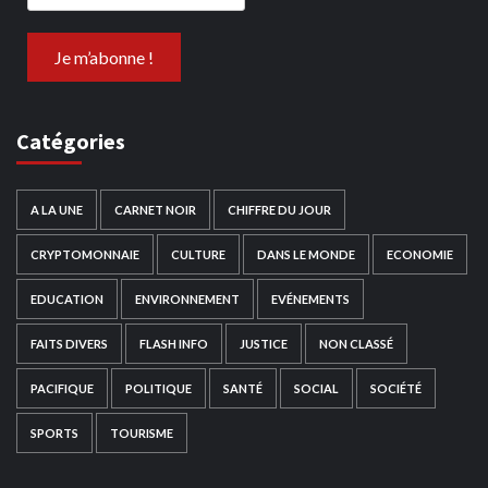
Catégories
A LA UNE
CARNET NOIR
CHIFFRE DU JOUR
CRYPTOMONNAIE
CULTURE
DANS LE MONDE
ECONOMIE
EDUCATION
ENVIRONNEMENT
EVÉNEMENTS
FAITS DIVERS
FLASH INFO
JUSTICE
NON CLASSÉ
PACIFIQUE
POLITIQUE
SANTÉ
SOCIAL
SOCIÉTÉ
SPORTS
TOURISME