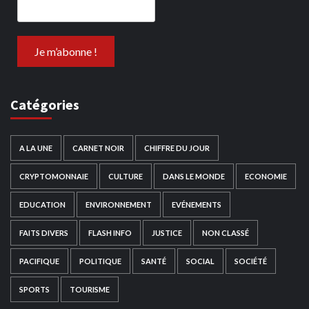
Catégories
A LA UNE
CARNET NOIR
CHIFFRE DU JOUR
CRYPTOMONNAIE
CULTURE
DANS LE MONDE
ECONOMIE
EDUCATION
ENVIRONNEMENT
EVÉNEMENTS
FAITS DIVERS
FLASH INFO
JUSTICE
NON CLASSÉ
PACIFIQUE
POLITIQUE
SANTÉ
SOCIAL
SOCIÉTÉ
SPORTS
TOURISME