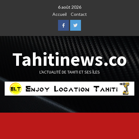
Skip
6 août 2026
to
Accueil
Contact
content
Facebook
Twitter
Tahitinews.co
L'ACTUALITÉ DE TAHITI ET SES ÎLES