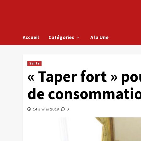
Accueil
Catégories
A la Une
Santé
« Taper fort » p
de consommatio
14 janvier 2019
0