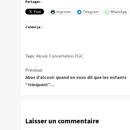
Partager :
Imprimer
Telegram
WhatsApp
J’aime ça :
Tags:
Alcool
,
Concertation
,
FGC
Continue
Previous
Abus d’alcool: quand on vous dit que les enfants
Reading
“trinquent”…
Laisser un commentaire