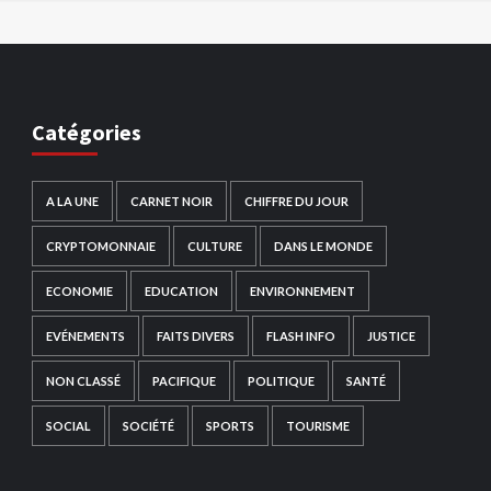
Catégories
A LA UNE
CARNET NOIR
CHIFFRE DU JOUR
CRYPTOMONNAIE
CULTURE
DANS LE MONDE
ECONOMIE
EDUCATION
ENVIRONNEMENT
EVÉNEMENTS
FAITS DIVERS
FLASH INFO
JUSTICE
NON CLASSÉ
PACIFIQUE
POLITIQUE
SANTÉ
SOCIAL
SOCIÉTÉ
SPORTS
TOURISME