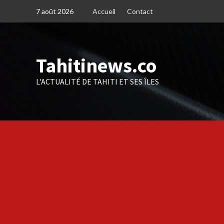
Skip
7 août 2026
Accueil
Contact
to
content
Tahitinews.co
L'ACTUALITÉ DE TAHITI ET SES ÎLES