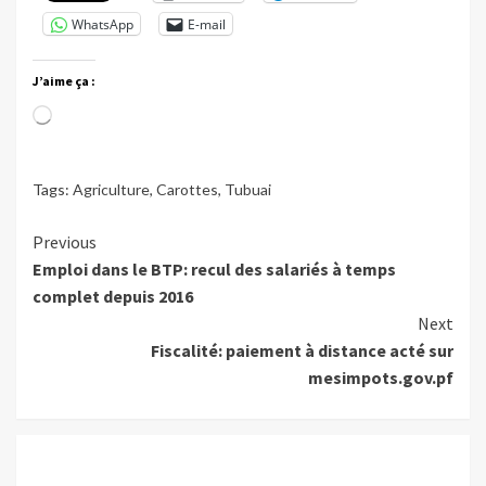
WhatsApp
E-mail
J’aime ça :
Chargement…
Tags:
Agriculture
,
Carottes
,
Tubuai
Continue
Previous
Emploi dans le BTP: recul des salariés à temps
Reading
complet depuis 2016
Next
Fiscalité: paiement à distance acté sur
mesimpots.gov.pf