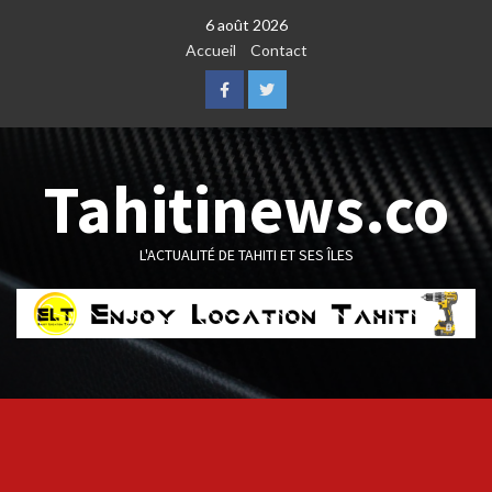
Skip
6 août 2026
to
Accueil
Contact
content
Facebook
Twitter
Tahitinews.co
L'ACTUALITÉ DE TAHITI ET SES ÎLES