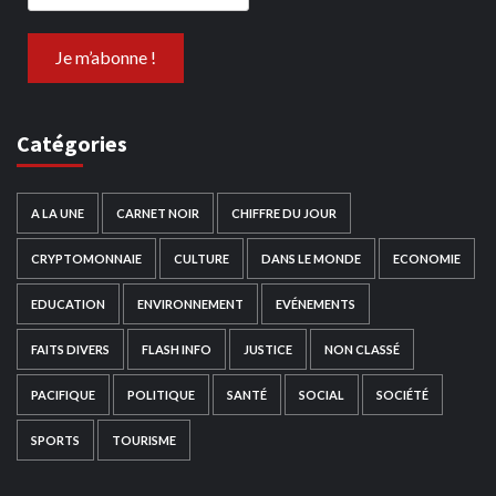
Catégories
A LA UNE
CARNET NOIR
CHIFFRE DU JOUR
CRYPTOMONNAIE
CULTURE
DANS LE MONDE
ECONOMIE
EDUCATION
ENVIRONNEMENT
EVÉNEMENTS
FAITS DIVERS
FLASH INFO
JUSTICE
NON CLASSÉ
PACIFIQUE
POLITIQUE
SANTÉ
SOCIAL
SOCIÉTÉ
SPORTS
TOURISME