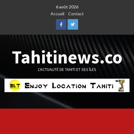
Skip
6 août 2026
to
Accueil
Contact
content
Facebook
Twitter
Tahitinews.co
L'ACTUALITÉ DE TAHITI ET SES ÎLES