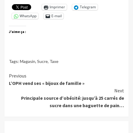
Imprimer
Telegram
WhatsApp
E-mail
J’aime ça :
Tags:
Magasin
,
Sucre
,
Taxe
Continue
Previous
L’OPH vend ses « bijoux de famille »
Reading
Next
Principale source d’obésité: jusqu’à 25 carrés de
sucre dans une baguette de pain…