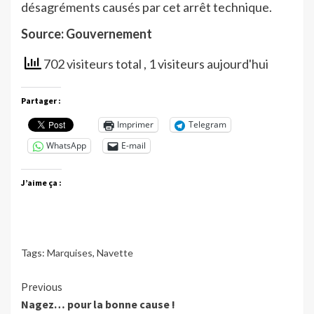
désagréments causés par cet arrêt technique.
Source: Gouvernement
702 visiteurs total
, 1 visiteurs aujourd'hui
Partager :
Imprimer
Telegram
WhatsApp
E-mail
J’aime ça :
Tags:
Marquises
,
Navette
Continue
Previous
Nagez… pour la bonne cause !
Reading