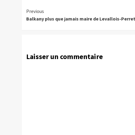
Continue
Previous
Balkany plus que jamais maire de Levallois-Perre
Reading
Laisser un commentaire