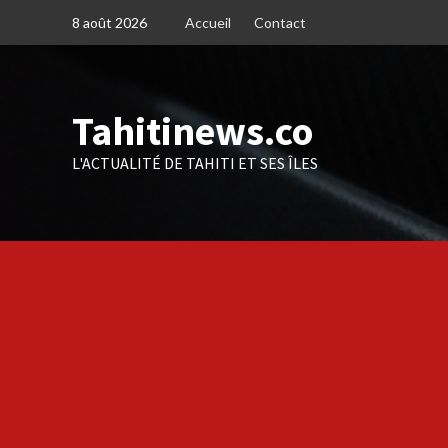
Skip
8 août 2026
Accueil
Contact
to
content
Tahitinews.co
L'ACTUALITÉ DE TAHITI ET SES ÎLES