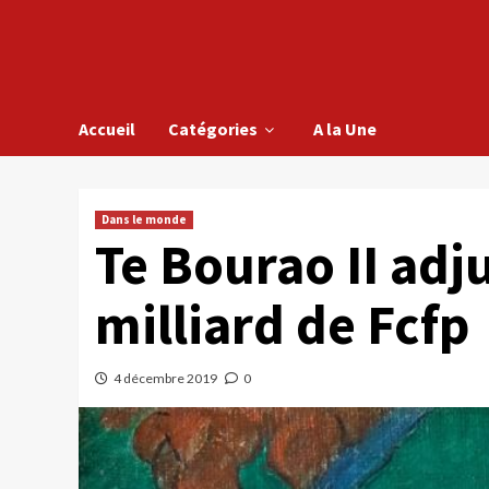
Accueil
Catégories
A la Une
Dans le monde
Te Bourao II adj
milliard de Fcfp
4 décembre 2019
0