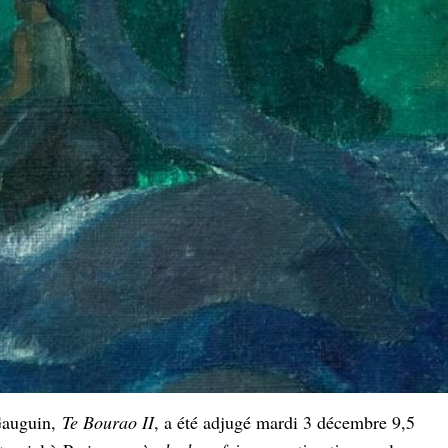
 Gauguin,
Te Bourao II
, a été adjugé mardi 3 décembre 9,5