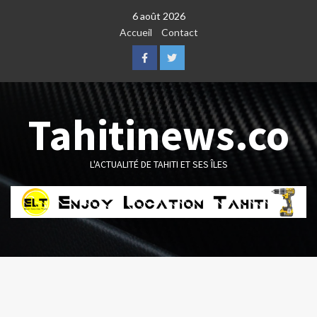
Skip
6 août 2026
to
Accueil
Contact
content
Facebook
Twitter
Tahitinews.co
L'ACTUALITÉ DE TAHITI ET SES ÎLES