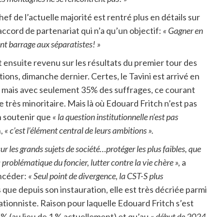
hef de l’actuelle majorité est rentré plus en détails sur
accord de partenariat qui n’a qu’un objectif:
« Gagner en
ant barrage aux séparatistes! »
st ensuite revenu sur les résultats du premier tour des
tions, dimanche dernier. Certes, le Tavini est arrivé en
 mais avec seulement 35% des suffrages, ce courant
e très minoritaire. Mais là où Edouard Fritch n’est pas
n soutenir que
« la question institutionnelle n’est pas
h,
« c’est l’élément central de leurs ambitions ».
r les grands sujets de société…protéger les plus faibles, que
 problématique du foncier, lutter contre la vie chère »,
a
oncéder:
« Seul point de divergence, la CST-S plus
que depuis son instauration, elle est très décriée parmi
lationniste. Raison pour laquelle Edouard Fritch s’est
5% (au lieu de 1 % actuellement) et qu’au
« début de 2024,