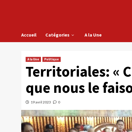
Accueil
Catégories
A la Une
A la Une
Politique
Territoriales: « 
que nous le faiso
19 avril 2023
0