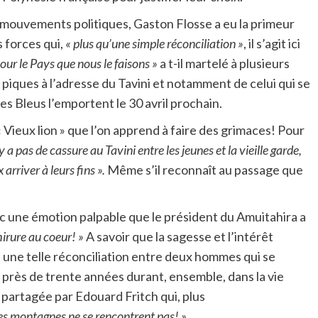
mouvements politiques, Gaston Flosse a eu la primeur
 forces qui,
« plus qu’une simple réconciliation »
, il s’agit ici
pour le Pays que nous le faisons »
a t-il martelé à plusieurs
iques à l’adresse du Tavini et notamment de celui qui se
les Bleus l’emportent le 30 avril prochain.
« Vieux lion » que l’on apprend à faire des grimaces! Pour
n’y a pas de cassure au Tavini entre les jeunes et la vieille garde,
arriver à leurs fins ».
Même s’il reconnaît au passage que
vec une émotion palpable que le président du Amuitahira a
hirure au coeur! »
A savoir que la sagesse et l’intérêt
 une telle réconciliation entre deux hommes qui se
près de trente années durant, ensemble, dans la vie
partagée par Edouard Fritch qui, plus
les montagnes ne se rencontrent pas! »