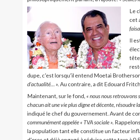
Le c
cet 
fais
Il e
élec
tête
rest
dupe, c’est lorsqu’il entend Moetai Brotherso
d’actualité… ».
Au contraire, a dit Edouard Fritc
Maintenant, sur le fond,
« nous nous retrouvons su
chacun ait une vie plus digne et décente, résoudre la
indiqué le chef du gouvernement. Avant de c
communément appelée « TVA sociale ».
Rappelons 
la population tant elle constitue un facteur inf
d’ores et déjà engagé à réduire cette taxe à 0,