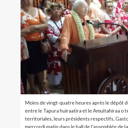
Moins de vingt-quatre heures après le dépôt de
entre le Tapura huiraatira et le Amuitahiraa o
territoriales, leurs présidents respectifs, Gast
mercredi matin dans le hall de l’assemblée de la