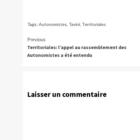
Tags:
Autonomistes
,
Tavini
,
Territoriales
Continue
Previous
Territoriales: l’appel au rassemblement des
Reading
Autonomistes a été entendu
Laisser un commentaire