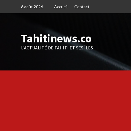
Skip
6 août 2026
Accueil
Contact
to
content
Tahitinews.co
L'ACTUALITÉ DE TAHITI ET SES ÎLES