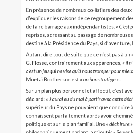
En présence de nombreux co-listiers des deux 
d’expliquer les raisons de ce regroupement des
de faire barrage aux indépendantistes.
« C’est 
reprises, adressant au passage de nombreuses p
destine à la Présidence du Pays, si d’aventure, 
Autant dire tout de suite que ce n’est pas à un 
G. Flosse, contrairement aux apparences,
« il 
c’est un jeu qui ne vise qu’à nous tromper pour mieux 
Moetai Brotherson est
« un bon stratège »
…
Sur un plan plus personnel et affectif, c’est a
déclaré:
« J’aurai eu du mal à partir avec cette déc
supérieur du Pays ne pouvaient que conduire à
connaissent parfaitement après avoir cheminé 
politique et sur le plan familial. Une
« déchirure »
philosophiquement parlant, a rajouté:
« Seules 