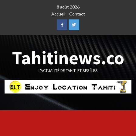
Skip
8 août 2026
to
Accueil
Contact
content
Facebook
Twitter
Tahitinews.co
L'ACTUALITÉ DE TAHITI ET SES ÎLES