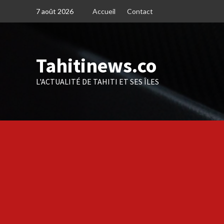
Skip
7 août 2026
Accueil
Contact
to
content
Tahitinews.co
L'ACTUALITÉ DE TAHITI ET SES ÎLES