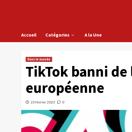
Accueil
Catégories
A la Une
Dans le monde
TikTok banni de
européenne
23 février 2023
0