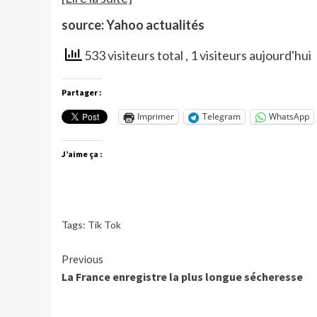
source: Yahoo actualités
533 visiteurs total
, 1 visiteurs aujourd'hui
Partager :
Imprimer
Telegram
WhatsApp
J’aime ça :
Tags:
Tik Tok
Continue
Previous
La France enregistre la plus longue sécheresse
Reading