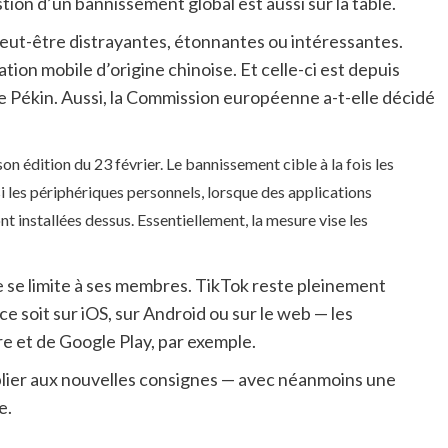
stion d’un bannissement global est aussi sur la table.
peut-être distrayantes, étonnantes ou intéressantes.
tion mobile d’origine chinoise. Et celle-ci est depuis
e Pékin. Aussi, la Commission européenne a-t-elle décidé
on édition du 23 février. Le bannissement cible à la fois les
si les périphériques personnels, lorsque des applications
t installées dessus. Essentiellement, la mesure vise les
 se limite à ses membres. TikTok reste pleinement
e soit sur iOS, sur Android ou sur le web — les
ore et de Google Play, par exemple.
plier aux nouvelles consignes — avec néanmoins une
e.