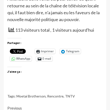
retourne au sein de la chaîne de télévision locale
qui, il faut bien dire, n’a jamais eu les faveurs de la
nouvelle majorité politique au pouvoir.
113 visiteurs total
, 1 visiteurs aujourd'hui
Partager :
Imprimer
Telegram
WhatsApp
E-mail
J’aime ça :
Tags:
Moetai Brotherson
,
Rencontre
,
TNTV
Continue
Previous