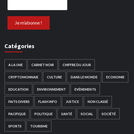
Catégories
A LA UNE
CARNET NOIR
CHIFFRE DU JOUR
CRYPTOMONNAIE
CULTURE
DANS LE MONDE
ECONOMIE
EDUCATION
ENVIRONNEMENT
EVÉNEMENTS
FAITS DIVERS
FLASH INFO
JUSTICE
NON CLASSÉ
PACIFIQUE
POLITIQUE
SANTÉ
SOCIAL
SOCIÉTÉ
SPORTS
TOURISME