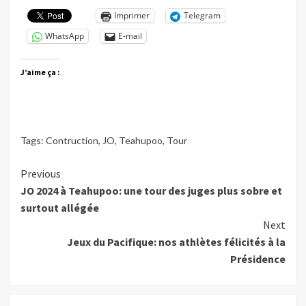
Imprimer
Telegram
WhatsApp
E-mail
J’aime ça :
Tags:
Contruction
,
JO
,
Teahupoo
,
Tour
Continue
Previous
JO 2024 à Teahupoo: une tour des juges plus sobre et
Reading
surtout allégée
Next
Jeux du Pacifique: nos athlètes félicités à la
Présidence