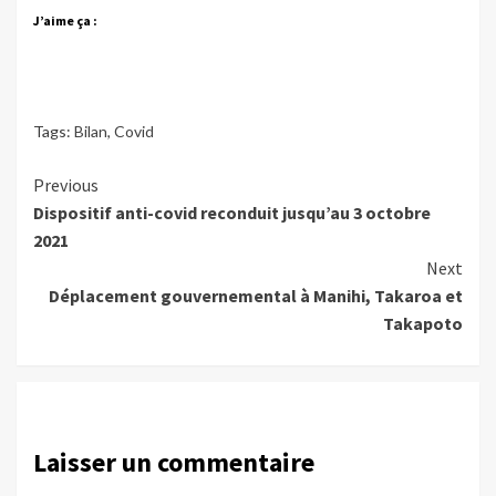
J’aime ça :
Tags:
Bilan
,
Covid
Continue
Previous
Dispositif anti-covid reconduit jusqu’au 3 octobre
Reading
2021
Next
Déplacement gouvernemental à Manihi, Takaroa et
Takapoto
Laisser un commentaire