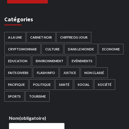
Catégories
A LA UNE
CARNET NOIR
CHIFFRE DU JOUR
CRYPTOMONNAIE
CULTURE
DANS LE MONDE
ECONOMIE
EDUCATION
ENVIRONNEMENT
EVÉNEMENTS
FAITS DIVERS
FLASH INFO
JUSTICE
NON CLASSÉ
PACIFIQUE
POLITIQUE
SANTÉ
SOCIAL
SOCIÉTÉ
SPORTS
TOURISME
Nom
(obligatoire)