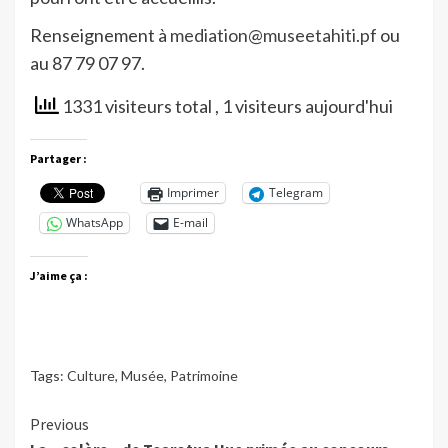
Renseignement à
mediation@museetahiti.pf
ou
au 87 79 07 97.
1331 visiteurs total
, 1 visiteurs aujourd'hui
Partager :
Imprimer
Telegram
WhatsApp
E-mail
J’aime ça :
Tags:
Culture
,
Musée
,
Patrimoine
Continue
Previous