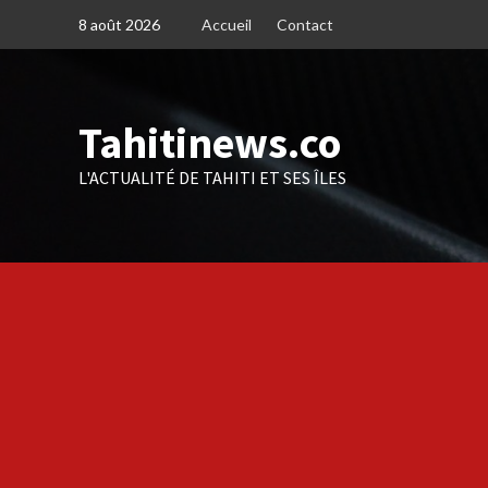
Skip
8 août 2026
Accueil
Contact
to
content
Tahitinews.co
L'ACTUALITÉ DE TAHITI ET SES ÎLES