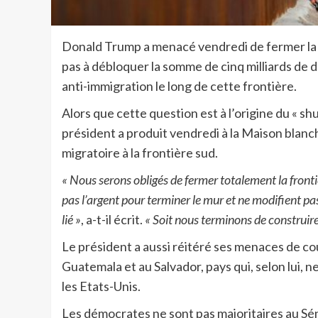
Donald Trump a menacé vendredi de fermer la 
pas à débloquer la somme de cinq milliards de do
anti-immigration le long de cette frontière.
Alors que cette question est à l’origine du « shu
président a produit vendredi à la Maison blan
migratoire à la frontière sud.
« Nous serons obligés de fermer totalement la front
pas l’argent pour terminer le mur et ne modifient pas
lié »
, a-t-il écrit.
« Soit nous terminons de construire 
Le président a aussi réitéré ses menaces de cou
Guatemala et au Salvador, pays qui, selon lui, 
les Etats-Unis.
Les démocrates ne sont pas majoritaires au Sén