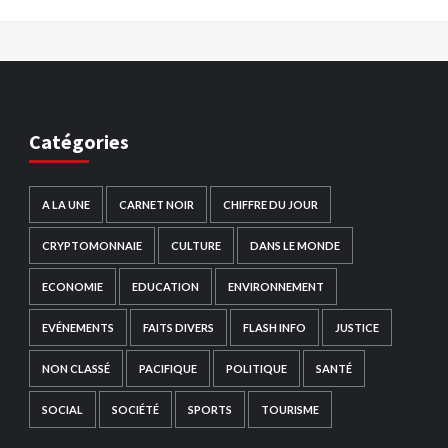
Catégories
A LA UNE
CARNET NOIR
CHIFFRE DU JOUR
CRYPTOMONNAIE
CULTURE
DANS LE MONDE
ECONOMIE
EDUCATION
ENVIRONNEMENT
EVÉNEMENTS
FAITS DIVERS
FLASH INFO
JUSTICE
NON CLASSÉ
PACIFIQUE
POLITIQUE
SANTÉ
SOCIAL
SOCIÉTÉ
SPORTS
TOURISME