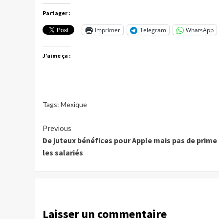
Partager :
Imprimer
Telegram
WhatsApp
J’aime ça :
Tags:
Mexique
Continue
Previous
De juteux bénéfices pour Apple mais pas de prime
Reading
les salariés
Laisser un commentaire