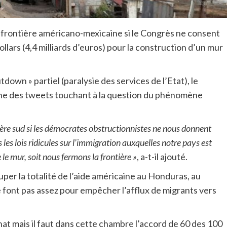
frontière américano-mexicaine si le Congrès ne consent
llars (4,4 milliards d’euros) pour la construction d’un mur
tdown » partiel (paralysie des services de l’Etat), le
che des tweets touchant à la question du phénomène
ière sud si les démocrates obstructionnistes ne nous donnent
 les lois ridicules sur l’immigration auxquelles notre pays est
le mur, soit nous fermons la frontière »
, a-t-il ajouté.
per la totalité de l’aide américaine au Honduras, au
ne font pas assez pour empêcher l’afflux de migrants vers
at mais il faut dans cette chambre l’accord de 60 des 100