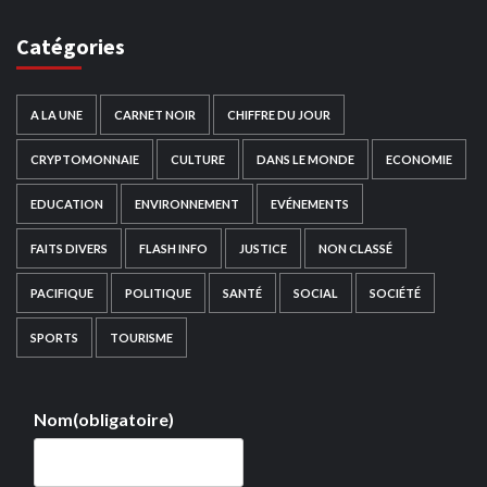
Catégories
A LA UNE
CARNET NOIR
CHIFFRE DU JOUR
CRYPTOMONNAIE
CULTURE
DANS LE MONDE
ECONOMIE
EDUCATION
ENVIRONNEMENT
EVÉNEMENTS
FAITS DIVERS
FLASH INFO
JUSTICE
NON CLASSÉ
PACIFIQUE
POLITIQUE
SANTÉ
SOCIAL
SOCIÉTÉ
SPORTS
TOURISME
Nom
(obligatoire)