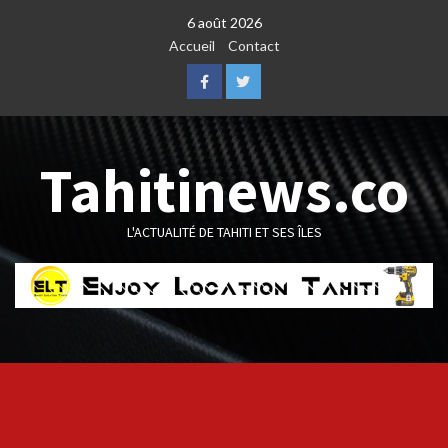
Skip
6 août 2026
to
Accueil
Contact
content
Facebook
Twitter
Tahitinews.co
L'ACTUALITÉ DE TAHITI ET SES ÎLES