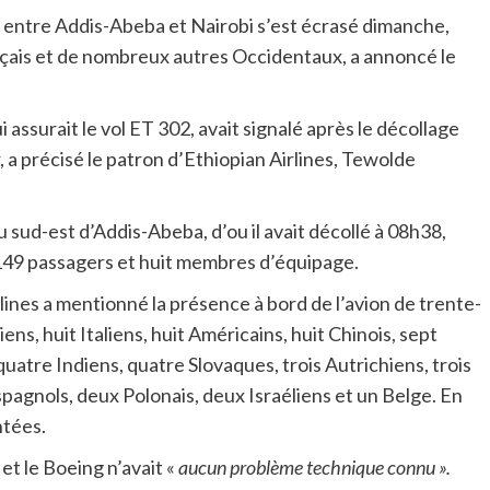
on entre Addis-Abeba et Nairobi s’est écrasé dimanche,
nçais et de nombreux autres Occidentaux, a annoncé le
 assurait le vol ET 302, avait signalé après le décollage
, a précisé le patron d’Ethiopian Airlines, Tewolde
u sud-est d’Addis-Abeba, d’ou il avait décollé à 08h38,
s 149 passagers et huit membres d’équipage.
lines a mentionné la présence à bord de l’avion de trente-
ns, huit Italiens, huit Américains, huit Chinois, sept
quatre Indiens, quatre Slovaques, trois Autrichiens, trois
pagnols, deux Polonais, deux Israéliens et un Belge. En
ntées.
et le Boeing n’avait «
aucun problème technique connu ».