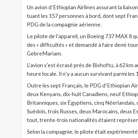
Un avion d’Ethiopian Airlines assurant la liais
tuant les 157 personnes à bord, dont sept Fra
PDG de la compagnie aérienne.
Le pilote de l’appareil, un Boeing 737 MAX 8 qui
des « difficultés » et demandé à faire demi-tour
GebreMariam.
L’avion s’est écrasé près de Bishoftu, à 62 km a
heure locale. Il n’y a aucun survivant parmi le
Outre les sept Français, le PDG d’Ethiopian Air
deux Kenyans, dix-huit Canadiens, neuf Ethiopie
Britanniques, six Égyptiens, cinq Néerlandais, 
Suédois, trois Russes, deux Marocains, deux Es
tout, trente-trois nationalités étaient représe
Selon la compagnie, le pilote était expérimenté 