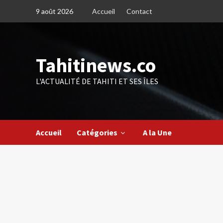
Skip
9 août 2026
Accueil
Contact
to
content
Tahitinews.co
L'ACTUALITÉ DE TAHITI ET SES ÎLES
Accueil
Catégories
A la Une