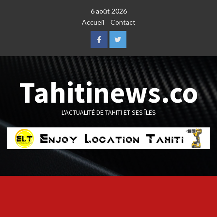
Skip
6 août 2026
to
Accueil
Contact
content
Facebook
Twitter
Tahitinews.co
L'ACTUALITÉ DE TAHITI ET SES ÎLES