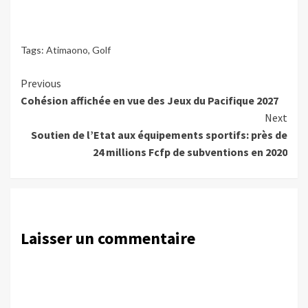
Tags:
Atimaono
,
Golf
Continue
Previous
Cohésion affichée en vue des Jeux du Pacifique 2027
Reading
Next
Soutien de l’Etat aux équipements sportifs: près de
24 millions Fcfp de subventions en 2020
Laisser un commentaire