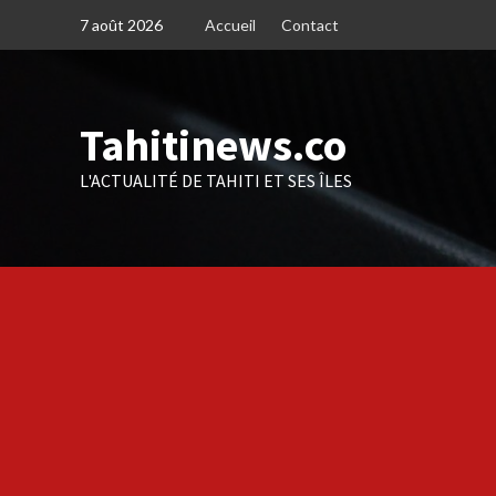
Skip
7 août 2026
Accueil
Contact
to
content
Tahitinews.co
L'ACTUALITÉ DE TAHITI ET SES ÎLES