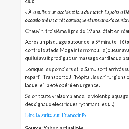
club.
« À la suite d’un accident lors du match Espoirs à B
occasionné un arrêt cardiaque et une anoxie cérébra
Chauvin, troisième ligne de 19 ans, était en 
e
Après un plaquage autour de la 5
minute, il ét
contre le stade Moga interrompu, le joueur avai
qui lui avait prodigué un massage cardiaque p
Lorsque les pompiers et le Samu sont arrivés sur
reparti. Transporté à l’hôpital, les chirurgien
laquelle il a été opéré en urgence.
Selon toute vraisemblance, le violent plaquage
des signaux électriques rythmant les (…)
Lire la suite sur Franceinfo
Source: Yahoo actualités