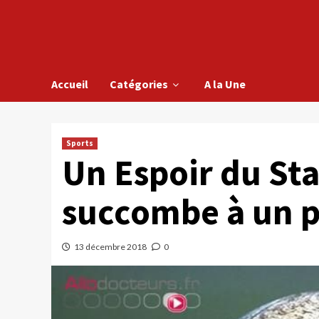
Accueil
Catégories
A la Une
Sports
Un Espoir du Sta
succombe à un 
13 décembre 2018
0