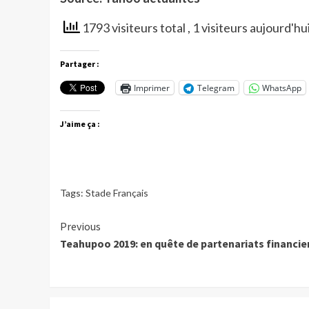
1793 visiteurs total
, 1 visiteurs aujourd'hu
Partager :
Imprimer
Telegram
WhatsApp
J’aime ça :
Tags:
Stade Français
Continue
Previous
Teahupoo 2019: en quête de partenariats financie
Reading