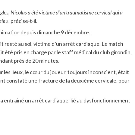
ègles, Nicolas a été victime d’un traumatisme cervical qui a
le »
, précise-t-il.
réanimation depuis dimanche 9 décembre.
ait resté au sol, victime d’un arrêt cardiaque. Le match
t été pris en charge par le staff médical du club girondin,
endant près de 20 minutes.
 les lieux, le cœur du joueur, toujours inconscient, était
s ont constaté une fracture de la deuxième cervicale, pour
 a entraîné un arrêt cardiaque, lié au dysfonctionnement