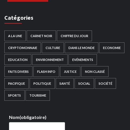
Catégories
A LA UNE
CARNET NOIR
CHIFFRE DU JOUR
CRYPTOMONNAIE
CULTURE
DANS LE MONDE
ECONOMIE
EDUCATION
ENVIRONNEMENT
EVÉNEMENTS
FAITS DIVERS
FLASH INFO
JUSTICE
NON CLASSÉ
PACIFIQUE
POLITIQUE
SANTÉ
SOCIAL
SOCIÉTÉ
SPORTS
TOURISME
Nom
(obligatoire)