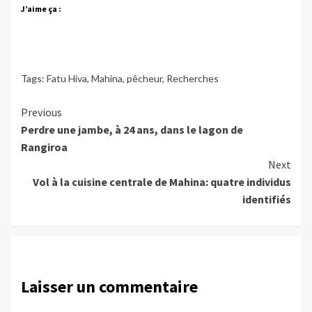
J’aime ça :
Tags:
Fatu Hiva
,
Mahina
,
pêcheur
,
Recherches
Continue
Previous
Perdre une jambe, à 24 ans, dans le lagon de
Reading
Rangiroa
Next
Vol à la cuisine centrale de Mahina: quatre individus
identifiés
Laisser un commentaire