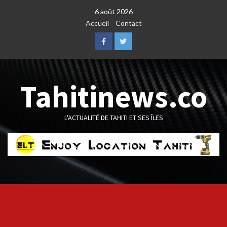
Skip
6 août 2026
to
Accueil
Contact
content
Facebook
Twitter
Tahitinews.co
L'ACTUALITÉ DE TAHITI ET SES ÎLES