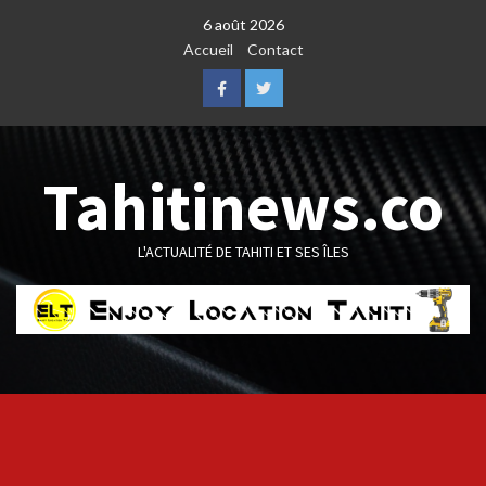
Skip
6 août 2026
to
Accueil
Contact
content
Facebook
Twitter
Tahitinews.co
L'ACTUALITÉ DE TAHITI ET SES ÎLES