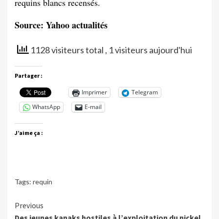
requins blancs recensés.
Source: Yahoo actualités
1128 visiteurs total
, 1 visiteurs aujourd'hui
Partager :
Imprimer
Telegram
WhatsApp
E-mail
J’aime ça :
Tags:
requin
Continue
Previous
Des jeunes kanaks hostiles à l’exploitation du nickel