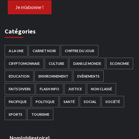
Catégories
A LA UNE
CARNET NOIR
CHIFFRE DU JOUR
CRYPTOMONNAIE
CULTURE
DANS LE MONDE
ECONOMIE
EDUCATION
ENVIRONNEMENT
EVÉNEMENTS
FAITS DIVERS
FLASH INFO
JUSTICE
NON CLASSÉ
PACIFIQUE
POLITIQUE
SANTÉ
SOCIAL
SOCIÉTÉ
SPORTS
TOURISME
Nom
(obligatoire)