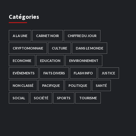
Catégories
A LA UNE
CARNET NOIR
CHIFFRE DU JOUR
CRYPTOMONNAIE
CULTURE
DANS LE MONDE
ECONOMIE
EDUCATION
ENVIRONNEMENT
EVÉNEMENTS
FAITS DIVERS
FLASH INFO
JUSTICE
NON CLASSÉ
PACIFIQUE
POLITIQUE
SANTÉ
SOCIAL
SOCIÉTÉ
SPORTS
TOURISME