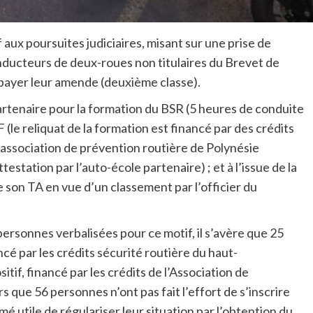
if aux poursuites judiciaires, misant sur une prise de
nducteurs de deux-roues non titulaires du Brevet de
 payer leur amende (deuxième classe).
 partenaire pour la formation du BSR (5 heures de conduite
(le reliquat de la formation est financé par des crédits
’association de prévention routière de Polynésie
testation par l’auto-école partenaire) ; et à l’issue de la
 son TA en vue d’un classement par l’officier du
4 personnes verbalisées pour ce motif, il s’avère que 25
ncé par les crédits sécurité routière du haut-
itif, financé par les crédits de l’Association de
s que 56 personnes n’ont pas fait l’effort de s’inscrire
imé utile de régulariser leur situation par l’obtention du