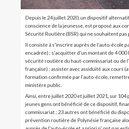
Depuis le 24 juillet 2020, un dispositif alternat
conscience de la jeunesse, est proposé aux co
Sécurité Routière (BSR) qui ne souhaitent pas
Il consiste à s’inscrire auprès de l’auto-école
encadrée) ; s’acquitter d’un montant de 4 000 F 
sécurité routière du haut-commissariat ou de l
française) ; assister avec assiduité aux cours (at
formation confirmée par l’auto-école, remettre
ministère public.
Ainsi, entre juillet 2020 et juillet 2021, sur 10
jeunes gens ont bénéficié de ce dispositif, fina
commissariat ; 23 autres ont bénéficié du dispos
prévention routière de Polynésie française alor
auprès de l’auto-école et a priori n’ ont pas est