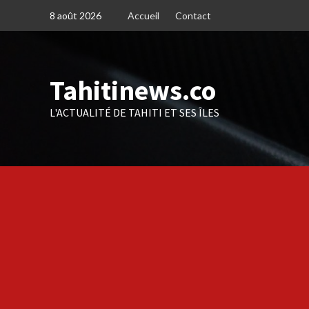
Skip
8 août 2026
Accueil
Contact
to
content
Tahitinews.co
L'ACTUALITÉ DE TAHITI ET SES ÎLES