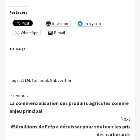
Partager :
Imprimer
Telegram
WhatsApp
E-mail
J’aime ça :
Tags:
ATN
,
Collectif
,
Subvention
Continue
Previous
La commercialisation des produits agricoles comme
Reading
enjeu principal
Next
650 millions de Fcfp à décaisser pour soutenir les prix
des carburants