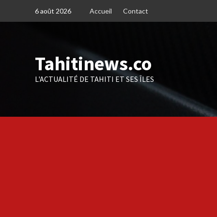
Skip
6 août 2026
Accueil
Contact
to
content
Tahitinews.co
L'ACTUALITÉ DE TAHITI ET SES ÎLES