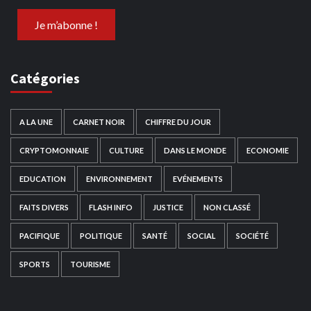
Catégories
A LA UNE
CARNET NOIR
CHIFFRE DU JOUR
CRYPTOMONNAIE
CULTURE
DANS LE MONDE
ECONOMIE
EDUCATION
ENVIRONNEMENT
EVÉNEMENTS
FAITS DIVERS
FLASH INFO
JUSTICE
NON CLASSÉ
PACIFIQUE
POLITIQUE
SANTÉ
SOCIAL
SOCIÉTÉ
SPORTS
TOURISME