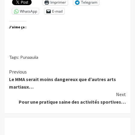
Imprimer
Telegram
WhatsApp
E-mail
J’aime ça :
Tags:
Punaauiia
Continue
Previous
Le MMA serait moins dangereux que d’autres arts
Reading
martiaux…
Next
Pour une pratique saine des activités sportives…