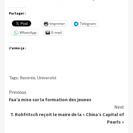
Partager :
Imprimer
Telegram
WhatsApp
E-mail
J’aime ça :
Tags:
Rentrée
,
Université
Continue
Previous
Faa’a mise sur la formation des jeunes
Reading
Next
T. Rohfritsch reçoit le maire de la « China’s Capital of
Pearls »