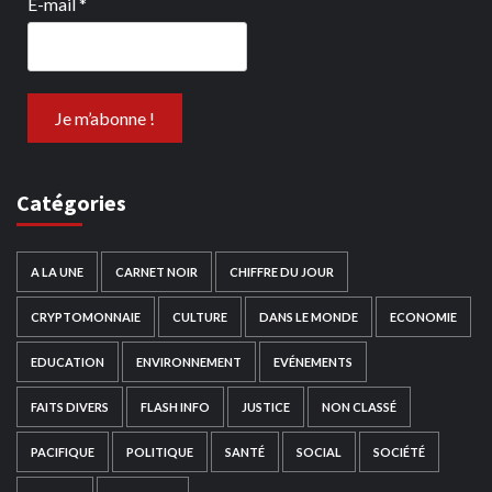
E-mail
*
Catégories
A LA UNE
CARNET NOIR
CHIFFRE DU JOUR
CRYPTOMONNAIE
CULTURE
DANS LE MONDE
ECONOMIE
EDUCATION
ENVIRONNEMENT
EVÉNEMENTS
FAITS DIVERS
FLASH INFO
JUSTICE
NON CLASSÉ
PACIFIQUE
POLITIQUE
SANTÉ
SOCIAL
SOCIÉTÉ