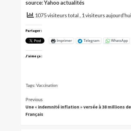
source: Yahoo actualités
1075 visiteurs total
, 1 visiteurs aujourd'hu
Partager :
Imprimer
Telegram
WhatsApp
J’aime ça :
Tags:
Vaccination
Continue
Previous
Une « indemnité inflation » versée à 38 millions de
Reading
Français