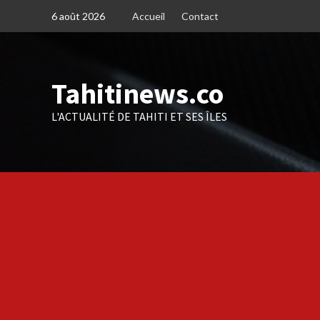
Skip
6 août 2026
Accueil
Contact
to
content
Tahitinews.co
L'ACTUALITÉ DE TAHITI ET SES ÎLES