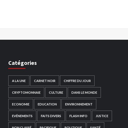
Catégories
A LA UNE
CARNET NOIR
CHIFFRE DU JOUR
CRYPTOMONNAIE
CULTURE
DANS LE MONDE
ECONOMIE
EDUCATION
ENVIRONNEMENT
EVÉNEMENTS
FAITS DIVERS
FLASH INFO
JUSTICE
NON CLASSÉ
PACIFIQUE
POLITIQUE
SANTÉ