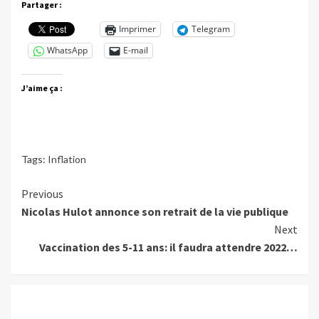
Partager :
Imprimer
Telegram
WhatsApp
E-mail
J’aime ça :
Tags:
Inflation
Continue
Previous
Nicolas Hulot annonce son retrait de la vie publique
Reading
Next
Vaccination des 5-11 ans: il faudra attendre 2022…