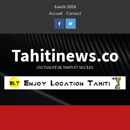
Skip
6 août 2026
to
Accueil
Contact
content
Facebook
Twitter
Tahitinews.co
L'ACTUALITÉ DE TAHITI ET SES ÎLES