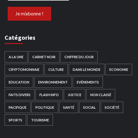
Catégories
A LA UNE
CARNET NOIR
CHIFFRE DU JOUR
CRYPTOMONNAIE
CULTURE
DANS LE MONDE
ECONOMIE
EDUCATION
ENVIRONNEMENT
EVÉNEMENTS
FAITS DIVERS
FLASH INFO
JUSTICE
NON CLASSÉ
PACIFIQUE
POLITIQUE
SANTÉ
SOCIAL
SOCIÉTÉ
SPORTS
TOURISME