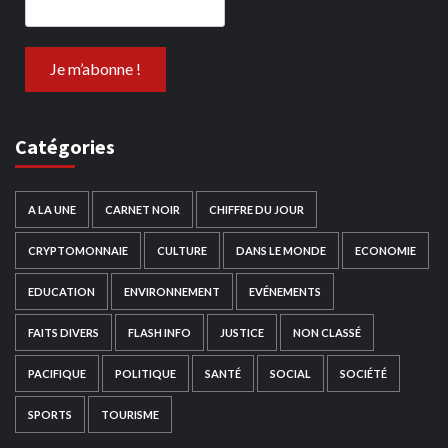
Catégories
A LA UNE
CARNET NOIR
CHIFFRE DU JOUR
CRYPTOMONNAIE
CULTURE
DANS LE MONDE
ECONOMIE
EDUCATION
ENVIRONNEMENT
EVÉNEMENTS
FAITS DIVERS
FLASH INFO
JUSTICE
NON CLASSÉ
PACIFIQUE
POLITIQUE
SANTÉ
SOCIAL
SOCIÉTÉ
SPORTS
TOURISME