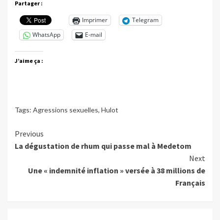
Partager :
Imprimer
Telegram
WhatsApp
E-mail
J’aime ça :
Tags:
Agressions sexuelles
,
Hulot
Continue
Previous
La dégustation de rhum qui passe mal à Medetom
Reading
Next
Une « indemnité inflation » versée à 38 millions de
Français