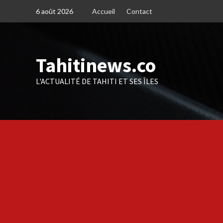
Skip
6 août 2026
Accueil
Contact
to
content
Tahitinews.co
L'ACTUALITÉ DE TAHITI ET SES ÎLES