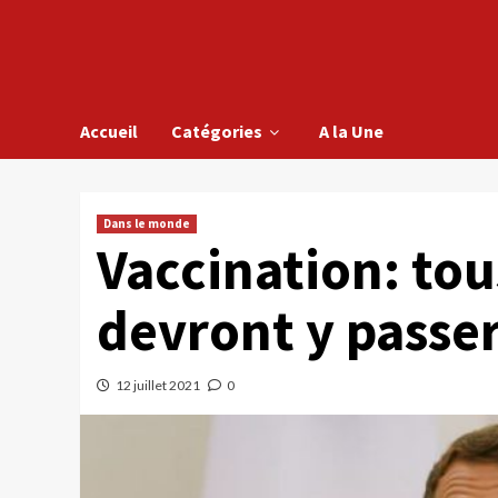
Accueil
Catégories
A la Une
Dans le monde
Vaccination: tou
devront y passer
12 juillet 2021
0