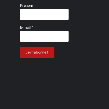
Prénom
E-mail
*