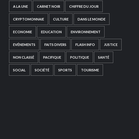
A LA UNE
CARNET NOIR
CHIFFRE DU JOUR
CRYPTOMONNAIE
CULTURE
DANS LE MONDE
ECONOMIE
EDUCATION
ENVIRONNEMENT
EVÉNEMENTS
FAITS DIVERS
FLASH INFO
JUSTICE
NON CLASSÉ
PACIFIQUE
POLITIQUE
SANTÉ
SOCIAL
SOCIÉTÉ
SPORTS
TOURISME