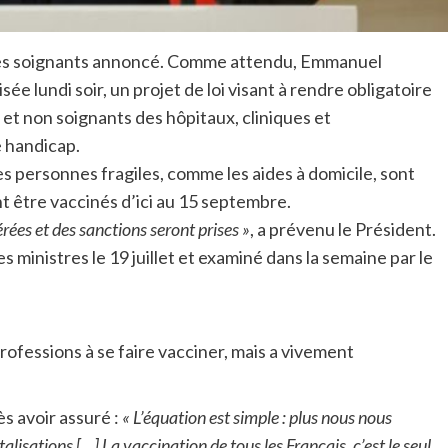
re des soignants annoncé. Comme attendu, Emmanuel
sée lundi soir, un projet de loi visant à rendre obligatoire
 et non soignants des hôpitaux, cliniques et
 handicap.
 personnes fragiles, comme les aides à domicile, sont
 être vaccinés d’ici au 15 septembre.
rées et des sanctions seront prises »
, a prévenu le Président.
s ministres le 19 juillet et examiné dans la semaine par le
professions à se faire vacciner, mais a vivement
rès avoir assuré :
« L’équation est simple : plus nous nous
lisations […] La vaccination de tous les Français, c’est le seul