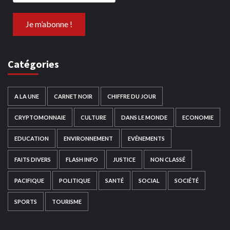
Catégories
A LA UNE
CARNET NOIR
CHIFFRE DU JOUR
CRYPTOMONNAIE
CULTURE
DANS LE MONDE
ECONOMIE
EDUCATION
ENVIRONNEMENT
EVÉNEMENTS
FAITS DIVERS
FLASH INFO
JUSTICE
NON CLASSÉ
PACIFIQUE
POLITIQUE
SANTÉ
SOCIAL
SOCIÉTÉ
SPORTS
TOURISME