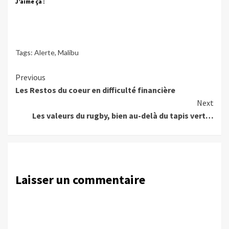
J’aime ça :
Tags:
Alerte
,
Malibu
Continue
Previous
Les Restos du coeur en difficulté financière
Reading
Next
Les valeurs du rugby, bien au-delà du tapis vert…
Laisser un commentaire