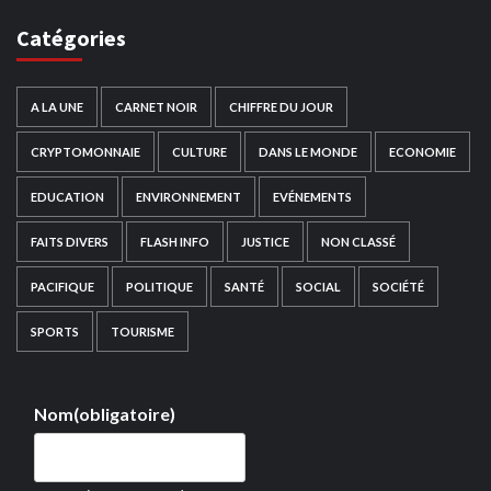
Catégories
A LA UNE
CARNET NOIR
CHIFFRE DU JOUR
CRYPTOMONNAIE
CULTURE
DANS LE MONDE
ECONOMIE
EDUCATION
ENVIRONNEMENT
EVÉNEMENTS
FAITS DIVERS
FLASH INFO
JUSTICE
NON CLASSÉ
PACIFIQUE
POLITIQUE
SANTÉ
SOCIAL
SOCIÉTÉ
SPORTS
TOURISME
Nom
(obligatoire)