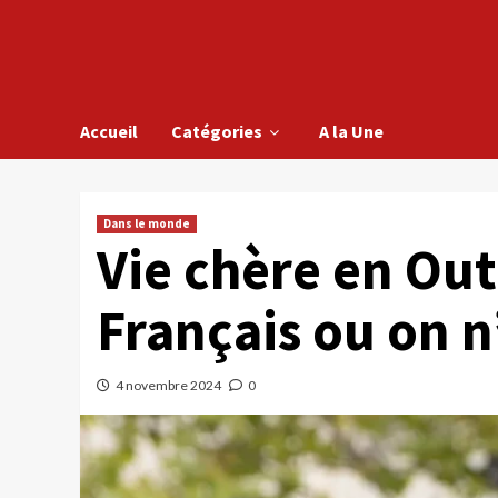
Accueil
Catégories
A la Une
Dans le monde
Vie chère en Out
Français ou on n’
4 novembre 2024
0