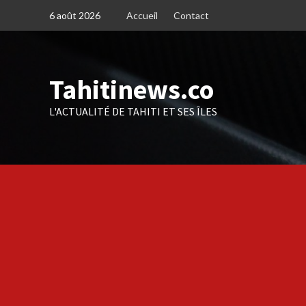
Skip
6 août 2026
Accueil
Contact
to
content
Tahitinews.co
L'ACTUALITÉ DE TAHITI ET SES ÎLES