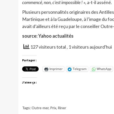
commencé, non, c’est impossible ! »,
a-t-il asséné.
Plusieurs personnalités originaires des Antille
Martinique et à la Guadeloupe, à l’image du fo
avait d’ailleurs été reçu par le conseiller Outr
source: Yahoo actualités
127 visiteurs total
, 1 visiteurs aujourd'hui
Partager :
Imprimer
Telegram
WhatsApp
J’aime ça :
Tags:
Outre-mer
,
Prix
,
Riner