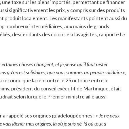
r, une taxe sur les biens importés, permettant de financer
ssi significativement les prix, y compris sur des produits
nt produit localement. Les manifestants pointent aussi du
trop nombreux intermédiaires, aux mains de grands
ékés, descendants des colons esclavagistes, rapporte
Le
certaines choses changent, et je pense qu’il faut rester
ions qu’on est solidaires, que nous sommes un peuple solidaire »
,
r a reconnu que la rencontre le 25 octobre entre le
imy, président du conseil exécutif de Martinique, était
udrait selon lui que le Premier ministre aille aussi
er a rappelé ses origines guadeloupéennes : «
Je ne peux
vais lâcher mes origines, là où je suis né, là où tout a