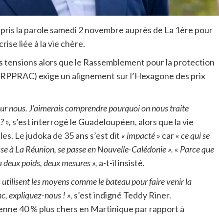
pris la parole samedi 2 novembre auprès de La 1ère pour
ise liée à la vie chère.
es tensions alors que le Rassemblement pour la protection
 (RPPRAC) exige un alignement sur l’Hexagone des prix
ur nous.
J’aimerais comprendre pourquoi on nous traite
? »,
s’est interrogé le Guadeloupéen, alors que la vie
es. Le judoka de 35 ans s’est dit
« impacté »
car «
ce qui se
se à La Réunion, se passe en Nouvelle-Calédonie ».
«
Parce que
 a deux poids, deux mesures »,
a-t-il insisté.
ils utilisent les moyens comme le bateau pour faire venir la
c, expliquez-nous ! »,
s’est indigné Teddy Riner.
yenne 40 % plus chers en Martinique par rapport à