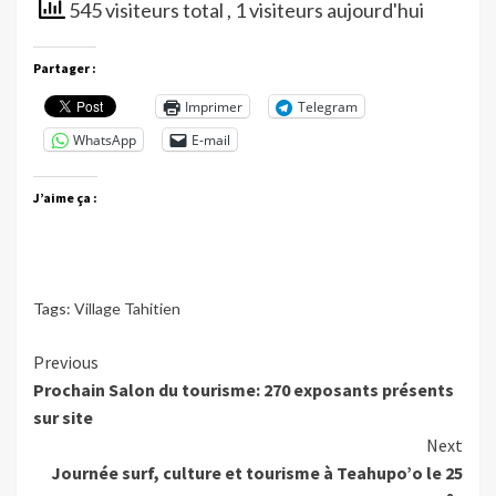
545 visiteurs total
, 1 visiteurs aujourd'hui
Partager :
Imprimer
Telegram
WhatsApp
E-mail
J’aime ça :
Tags:
Village Tahitien
Continue
Previous
Prochain Salon du tourisme: 270 exposants présents
Reading
sur site
Next
Journée surf, culture et tourisme à Teahupo’o le 25