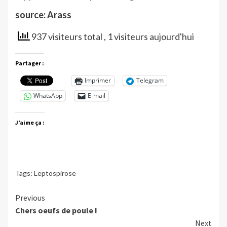
source: Arass
937 visiteurs total
, 1 visiteurs aujourd'hui
Partager :
Imprimer
Telegram
WhatsApp
E-mail
J’aime ça :
Tags:
Leptospirose
Continue
Previous
Chers oeufs de poule !
Reading
Next