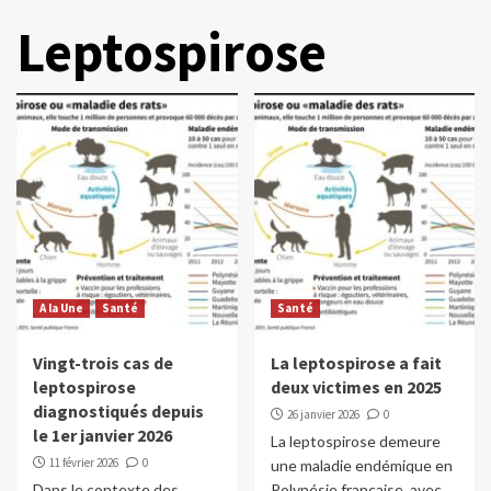
Leptospirose
A la Une
Santé
Santé
Vingt-trois cas de
La leptospirose a fait
leptospirose
deux victimes en 2025
diagnostiqués depuis
26 janvier 2026
0
le 1er janvier 2026
La leptospirose demeure
11 février 2026
0
une maladie endémique en
Dans le contexte des
Polynésie française, avec