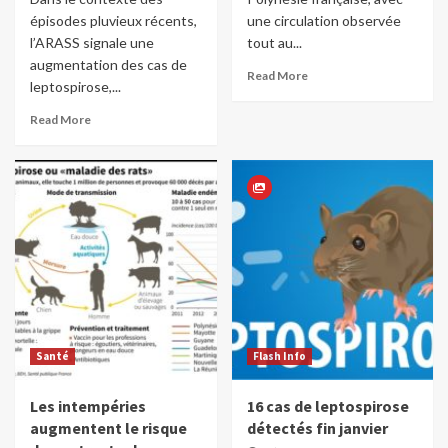
épisodes pluvieux récents,
une circulation observée
l’ARASS signale une
tout au...
augmentation des cas de
Read More
leptospirose,...
Read More
Santé
Flash Info
Les intempéries
16 cas de leptospirose
augmentent le risque
détectés fin janvier