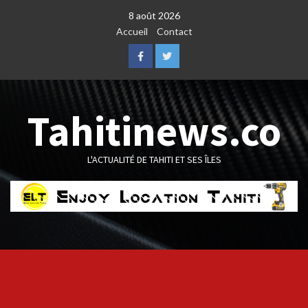
Skip
8 août 2026
to
Accueil
Contact
content
Facebook
Twitter
Tahitinews.co
L'ACTUALITÉ DE TAHITI ET SES ÎLES