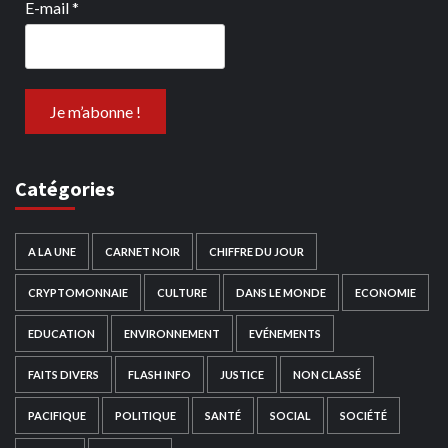
E-mail
*
Catégories
A LA UNE
CARNET NOIR
CHIFFRE DU JOUR
CRYPTOMONNAIE
CULTURE
DANS LE MONDE
ECONOMIE
EDUCATION
ENVIRONNEMENT
EVÉNEMENTS
FAITS DIVERS
FLASH INFO
JUSTICE
NON CLASSÉ
PACIFIQUE
POLITIQUE
SANTÉ
SOCIAL
SOCIÉTÉ