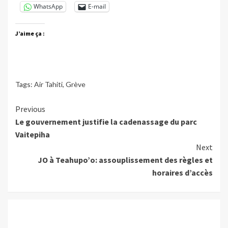
WhatsApp
E-mail
J’aime ça :
Tags:
Air Tahiti
,
Grève
Continue
Previous
Le gouvernement justifie la cadenassage du parc
Reading
Vaitepiha
Next
JO à Teahupo’o: assouplissement des règles et
horaires d’accès