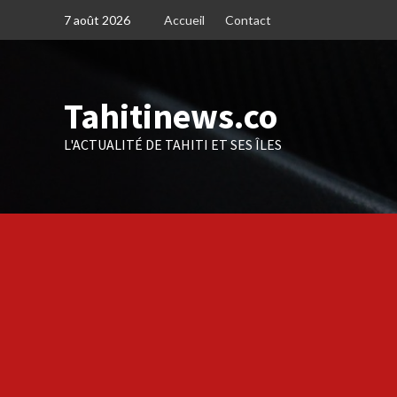
Skip
7 août 2026
Accueil
Contact
to
content
Tahitinews.co
L'ACTUALITÉ DE TAHITI ET SES ÎLES