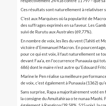
respectivement 24 418 contre 11 797 – que sa 
Ces résultats sont naturellement à relativiser 
C’est aux Marquises où la popularité de Macr
des suffrages exprimés en sa faveur. Les Gam
suivi de Rurutu aux Australes (69,77%).
En nombre de voix, les îles du vent (Tahiti et Mo
victoire d’Emmanuel Macron. En pourcentage, H
pour ce qui est voix, il faut naturellement se t
devant Faa’a, en l’occurrence Punaauia qui tota
686) dont le maire n’est autre qu’Edouard Fritc
Marine le Pen réalise sa meilleure performanc
de voix, c’est également à Punaauia (1362) qu’el
Sans surprise, Rapa a majoritairement voté en f
la consigne du Amuitahiraa o te nunaa Maohi. 
également à Rangiroa (39,58%, 515 voix), la c