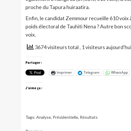
proche du Tapura huiraatira.
Enfin, le candidat Zemmour recueille 610 voix à 
poids électoral de Tauhiti Nena ? Autre bon sc
voix.
3674 visiteurs total
, 1 visiteurs aujourd'hu
Partager :
Imprimer
Telegram
WhatsApp
J’aime ça :
Tags:
Analyse
,
Présidentielle
,
Résultats