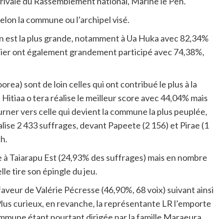
rivale du Rassemblement national, Marine le Pen.
selon la commune ou l’archipel visé.
on est la plus grande, notamment à Ua Huka avec 82,34%
bier ont également grandement participé avec 74,38%,
orea) sont de loin celles qui ont contribué le plus à la
itiaa o tera réalise le meilleur score avec 44,04% mais
ourner vers celle qui devient la commune la plus peuplée,
lise 2 433 suffrages, devant Papeete (2 156) et Pirae (1
h.
e à Taiarapu Est (24,93% des suffrages) mais en nombre
le tire son épingle du jeu.
aveur de Valérie Pécresse (46,90%, 68 voix) suivant ainsi
Plus curieux, en revanche, la représentante LR l’emporte
ommune étant pourtant dirigée par la famille Maraeura,