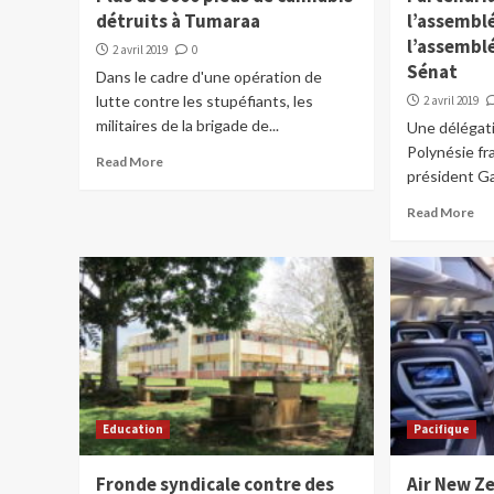
détruits à Tumaraa
l’assembl
l’assemblé
2 avril 2019
0
Sénat
Dans le cadre d'une opération de
lutte contre les stupéfiants, les
2 avril 2019
militaires de la brigade de...
Une délégati
Polynésie fr
Read More
président 
Read More
Education
Pacifique
Fronde syndicale contre des
Air New Z