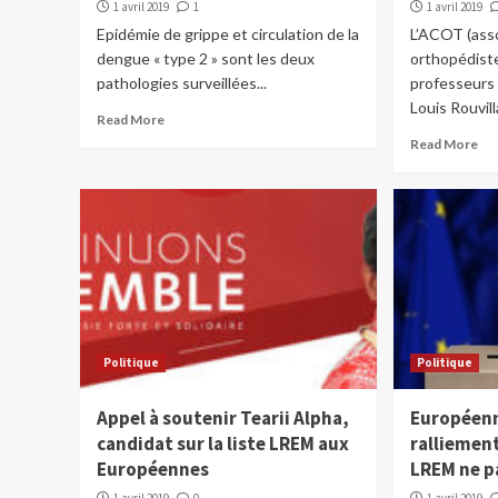
1 avril 2019
1
1 avril 2019
Epidémie de grippe et circulation de la
L’ACOT (asso
dengue « type 2 » sont les deux
orthopédistes
pathologies surveillées...
professeurs 
Louis Rouvill
Read More
Read More
Politique
Politique
Appel à soutenir Tearii Alpha,
Européenn
candidat sur la liste LREM aux
ralliement
Européennes
LREM ne p