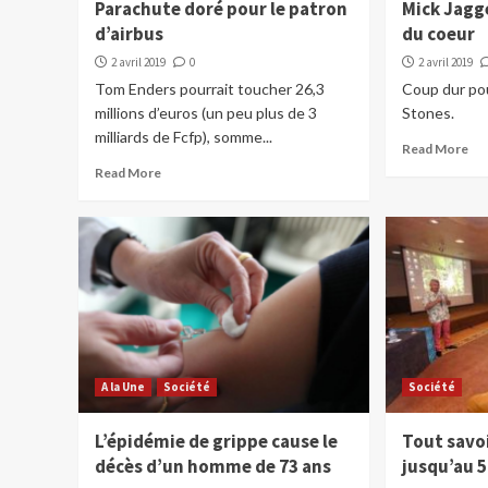
Parachute doré pour le patron
Mick Jagge
d’airbus
du coeur
2 avril 2019
0
2 avril 2019
Tom Enders pourrait toucher 26,3
Coup dur pou
millions d’euros (un peu plus de 3
Stones.
milliards de Fcfp), somme...
Read More
Read More
A la Une
Société
Société
L’épidémie de grippe cause le
Tout savoi
décès d’un homme de 73 ans
jusqu’au 5