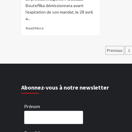
Bouteflika démissionnera avant
l’expiration de son mandat, le 28 avril,
a...
Read More
Pagina
Previous
1
des
public
Abonnez-vous à notre newsletter
Prénom