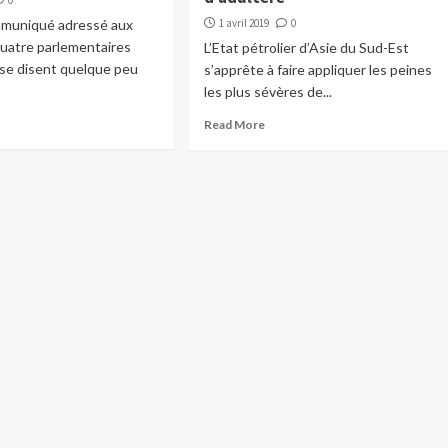
0
muniqué adressé aux
1 avril 2019
0
quatre parlementaires
L’Etat pétrolier d’Asie du Sud-Est
 se disent quelque peu
s’apprête à faire appliquer les peines
les plus sévères de...
Read More