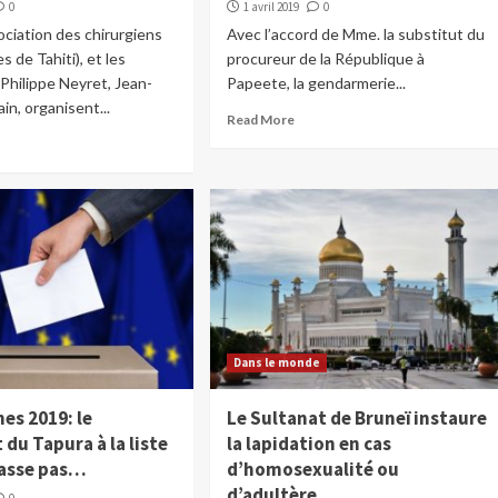
0
1 avril 2019
0
ciation des chirurgiens
Avec l’accord de Mme. la substitut du
 de Tahiti), et les
procureur de la République à
Philippe Neyret, Jean-
Papeete, la gendarmerie...
ain, organisent...
Read More
Dans le monde
es 2019: le
Le Sultanat de Bruneï instaure
 du Tapura à la liste
la lapidation en cas
asse pas…
d’homosexualité ou
d’adultère