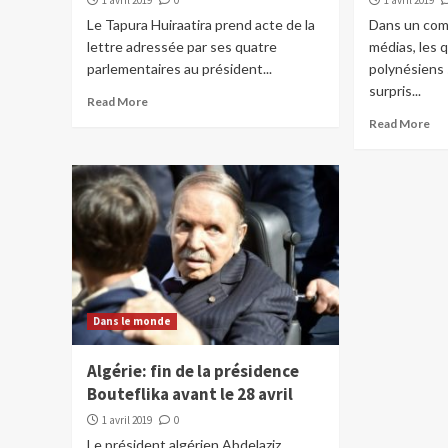
1 avril 2019
0
1 avril 2019
Le Tapura Huiraatira prend acte de la
Dans un com
lettre adressée par ses quatre
médias, les 
parlementaires au président...
polynésiens
surpris...
Read More
Read More
Dans le monde
Algérie: fin de la présidence
Bouteflika avant le 28 avril
1 avril 2019
0
Le président algérien Abdelaziz