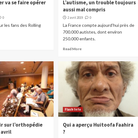
r va se faire opérer
L’autisme, un trouble toujours
aussi mal compris
0
2 avril 2019
0
r les fans des Rolling
La France compte aujourd’hui près de
700.000 autistes, dont environ
250.000 enfants.
Read More
Flash Info
r sur l’orthopédie
Qui a aperçu Huitoofa Faahira
 avril
?