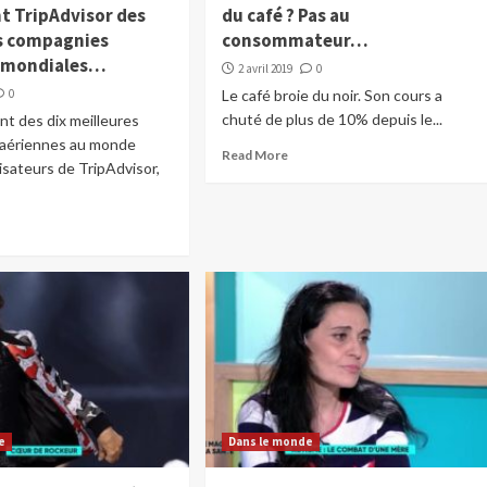
t TripAdvisor des
du café ? Pas au
s compagnies
consommateur…
s mondiales…
2 avril 2019
0
0
Le café broie du noir. Son cours a
chuté de plus de 10% depuis le...
t des dix meilleures
aériennes au monde
Read More
lisateurs de TripAdvisor,
e
Dans le monde