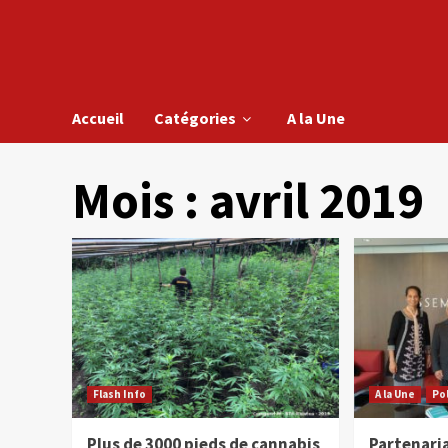
Accueil
Catégories
A la Une
Mois :
avril 2019
Flash Info
A la Une
Po
Plus de 3000 pieds de cannabis
Partenaria