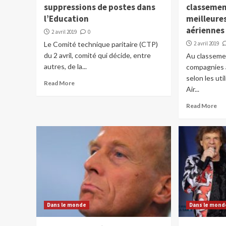
suppressions de postes dans
classemen
l’Education
meilleure
aérienne
2 avril 2019
0
Le Comité technique paritaire (CTP)
2 avril 2019
du 2 avril, comité qui décide, entre
Au classemen
autres, de la...
compagnies 
selon les uti
Read More
Air...
Read More
Dans le monde
Dans le mond