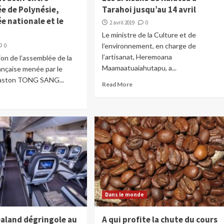
ée de Polynésie,
Tarahoi jusqu’au 14 avril
e nationale et le
2 avril 2019
0
Le ministre de la Culture et de
l’environnement, en charge de
0
l’artisanat, Heremoana
on de l’assemblée de la
Maamaatuaiahutapu, a...
ançaise menée par le
Gaston TONG SANG...
Read More
Dans le monde
ealand dégringole au
A qui profite la chute du cours