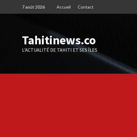
Skip
7 août 2026
Accueil
Contact
to
content
Tahitinews.co
L'ACTUALITÉ DE TAHITI ET SES ÎLES