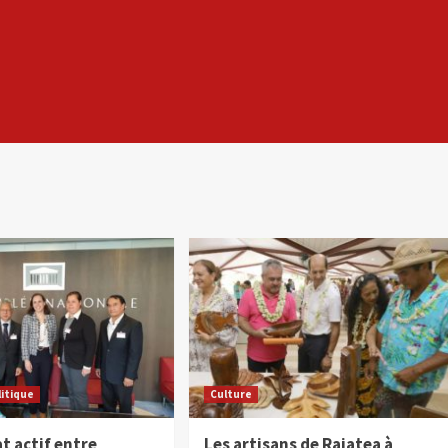
litique
Culture
t actif entre
Les artisans de Raiatea à