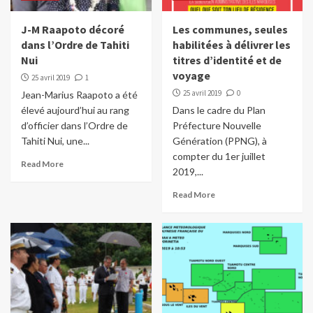
J-M Raapoto décoré
Les communes, seules
dans l’Ordre de Tahiti
habilitées à délivrer les
Nui
titres d’identité et de
voyage
25 avril 2019
1
25 avril 2019
0
Jean-Marius Raapoto a été
élevé aujourd’hui au rang
Dans le cadre du Plan
d’officier dans l’Ordre de
Préfecture Nouvelle
Tahiti Nui, une...
Génération (PPNG), à
compter du 1er juillet
Read More
2019,...
Read More