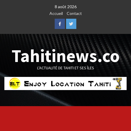
Skip
8 août 2026
to
Accueil
Contact
content
Facebook
Twitter
Tahitinews.co
L'ACTUALITÉ DE TAHITI ET SES ÎLES