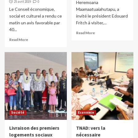
25 avril 2019
0
Heremoana
Le Conseil économique,
Maamaatuaiahutapu, a
social et culturel a rendu ce
invité le président Edouard
matin un avis favorable par
Fritch à visiter,...
40...
Read More
Read More
Société
Economie
Livraison des premiers
TNAD: vers la
logements sociaux
nécessaire