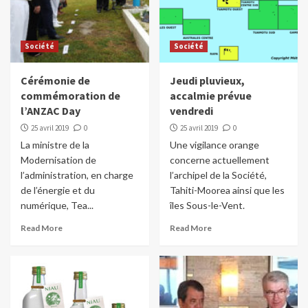
Société
Société
Cérémonie de
Jeudi pluvieux,
commémoration de
accalmie prévue
l’ANZAC Day
vendredi
25 avril 2019
0
25 avril 2019
0
La ministre de la
Une vigilance orange
Modernisation de
concerne actuellement
l’administration, en charge
l’archipel de la Société,
de l’énergie et du
Tahiti-Moorea ainsi que les
numérique, Tea...
îles Sous-le-Vent.
Read More
Read More