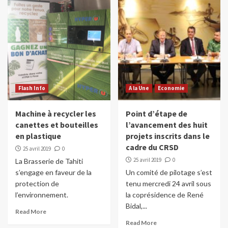
Flash Info
A la Une
Economie
Machine à recycler les
Point d’étape de
canettes et bouteilles
l’avancement des huit
en plastique
projets inscrits dans le
cadre du CRSD
25 avril 2019
0
25 avril 2019
0
La Brasserie de Tahiti
s’engage en faveur de la
Un comité de pilotage s’est
protection de
tenu mercredi 24 avril sous
l’environnement.
la coprésidence de René
Bidal,...
Read More
Read More