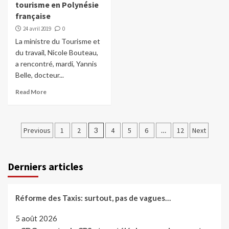
tourisme en Polynésie
française
24 avril 2019
0
La ministre du Tourisme et
du travail, Nicole Bouteau,
a rencontré, mardi, Yannis
Belle, docteur...
Read More
Pagination
Previous
1
2
3
4
5
6
…
12
Next
des
publications
Derniers articles
Réforme des Taxis: surtout, pas de vagues…
5 août 2026