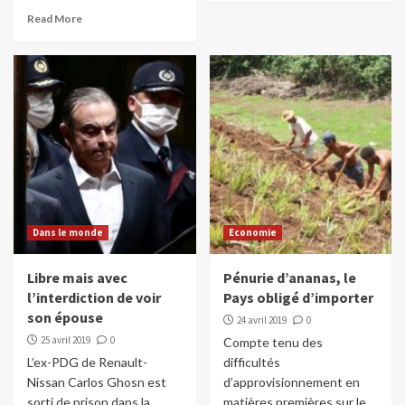
Read More
Dans le monde
Economie
Libre mais avec
Pénurie d’ananas, le
l’interdiction de voir
Pays obligé d’importer
son épouse
24 avril 2019
0
25 avril 2019
0
Compte tenu des
L’ex-PDG de Renault-
difficultés
Nissan Carlos Ghosn est
d’approvisionnement en
sorti de prison dans la
matières premières sur le