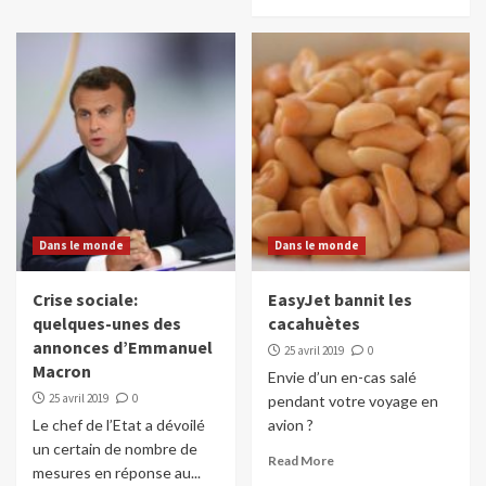
Dans le monde
Dans le monde
Crise sociale:
EasyJet bannit les
quelques-unes des
cacahuètes
annonces d’Emmanuel
25 avril 2019
0
Macron
Envie d’un en-cas salé
25 avril 2019
0
pendant votre voyage en
Le chef de l’Etat a dévoilé
avion ?
un certain de nombre de
Read More
mesures en réponse au...