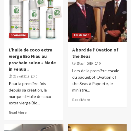
Economie
Flash Info
L’huile de coco extra
A bord de l’Ovation of
vierge Bio Niau au
the Seas
prochain salon « Made
25 avril 2019
0
in Fenua »
Lors de la première escale
25 avril 2019
0
du paquebot Ovation of
Pour la première fois
the Seas à Papeete, le
depuis sa création, la
ministre...
marque d’Huile de coco
Read More
extra vierge Bio...
Read More