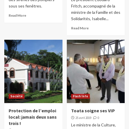
sous ses fenêtres.
Fritch, accompagné de la
ministre de la Famille et des
Read More
Solidarités, Isabelle...
Read More
Société
Flash Info
Protection de l’emploi
Toata soigne ses VIP
local: jamais deux sans
25 avril 2019
0
trois !
Le ministre de la Culture,