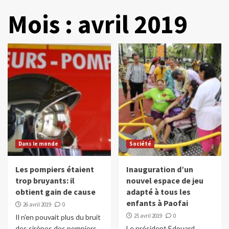
Mois :
avril 2019
Dans le monde
Société
Les pompiers étaient
Inauguration d’un
trop bruyants: il
nouvel espace de jeu
obtient gain de cause
adapté à tous les
enfants à Paofai
26 avril 2019
0
25 avril 2019
0
Il n’en pouvait plus du bruit
des sirènes des pompiers
Le président Edouard