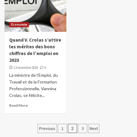
Economie
Quand V. Crolas s’attire
les mérites des bons
chiffres de l’emploi en
2023
13 novembre 2024
0
La ministre de l’Emploi, du
Travail et de la Formation
Professionnelle, Vannina
Crolas, se félicite...
Read More
Pagination
Previous
1
2
3
Next