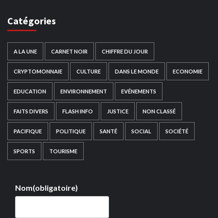
Catégories
A LA UNE
CARNET NOIR
CHIFFRE DU JOUR
CRYPTOMONNAIE
CULTURE
DANS LE MONDE
ECONOMIE
EDUCATION
ENVIRONNEMENT
EVÉNEMENTS
FAITS DIVERS
FLASH INFO
JUSTICE
NON CLASSÉ
PACIFIQUE
POLITIQUE
SANTÉ
SOCIAL
SOCIÉTÉ
SPORTS
TOURISME
Nom
(obligatoire)