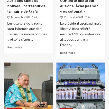
Aux bons soins du
COP 29: le dictateur
nouveau carrefour de
Aliev ne lâche pas son
la mairie de Faa’a
« os colonial »
14 novembre 2024
0
13 novembre 2024
0
Les usagers de la route
Le président azerbaïdjanais
sont informés que des
Ilham Aliev a réitéré
travaux de rénovation des
mercredi 13 novembre ses
trottoirs situés...
attaques contre la
France,...
Read More
Read More