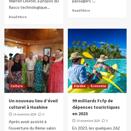
Warren Dexter, à propos du
passagers :...
fiasco technologique...
Read More
Read More
Culture
A la Une
Economie
Un nouveau lieu d’éveil
99 milliards Fcfp de
culturel à Huahine
dépenses touristiques
en 2023
14 novembre 2024
0
14 novembre 2024
0
Après avoir assisté à
l’ouverture du 8ème salon
En 2023, les quelques 262