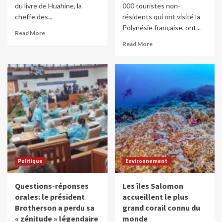
du livre de Huahine, la
000 touristes non-
cheffe des...
résidents qui ont visité la
Polynésie française, ont...
Read More
Read More
Politique
Environnement
Questions-réponses
Les îles Salomon
orales: le président
accueillent le plus
Brotherson a perdu sa
grand corail connu du
« zénitude » légendaire
monde