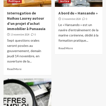
Politique
Justice
Interrogation de
A bord du « Hansando »
Nuihau Laurey autour
13 novembre 2024
0
d’un projet d’achat
Le « Hansando » est un
immobilier à Punaauia
navire d’entraînement de la
13 novembre 2024
0
marine coréenne, dédié à la
Sept questions orales
formation pratique...
seront posées au
Read More
gouvernement, demain
jeudi 14 novembre, en
ouverture de la...
Read More