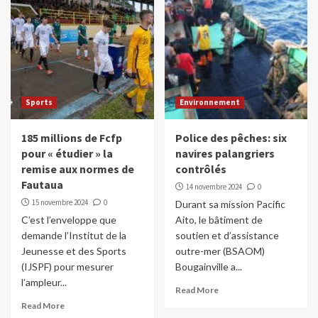
Sports
Environnement
185 millions de Fcfp
Police des pêches: six
pour « étudier » la
navires palangriers
remise aux normes de
contrôlés
Fautaua
14 novembre 2024
0
15 novembre 2024
0
Durant sa mission Pacific
C’est l’enveloppe que
Aito, le bâtiment de
demande l’Institut de la
soutien et d’assistance
Jeunesse et des Sports
outre-mer (BSAOM)
(IJSPF) pour mesurer
Bougainville a...
l’ampleur...
Read More
Read More