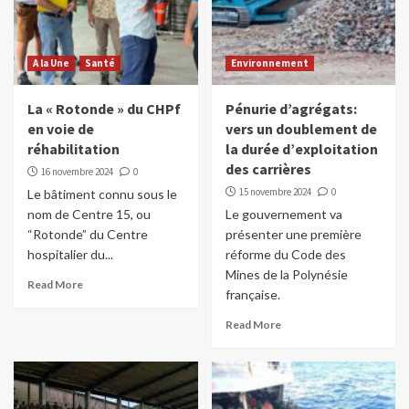
A la Une
Santé
Environnement
La « Rotonde » du CHPf
Pénurie d’agrégats:
en voie de
vers un doublement de
réhabilitation
la durée d’exploitation
des carrières
16 novembre 2024
0
15 novembre 2024
0
Le bâtiment connu sous le
nom de Centre 15, ou
Le gouvernement va
“Rotonde” du Centre
présenter une première
hospitalier du...
réforme du Code des
Mines de la Polynésie
Read More
française.
Read More